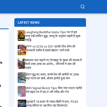
LATEST NEWS
Laughing Buddha Vastu Tips: घर में इस
जगह रखें लाफिंग बुद्धा, वास्तु के अनुसार बढ़ती है सुख-
समृद्धि​
PPF vs SCSS vs SSY: आपके लिए कौन-सी
सरकारी स्कीम है सबसे बेहतर? जानें फर्क​
बाबाधाम जल चढ़ाने गए गोरखपुर के युवक की तालाब में
6%
मिली लाश, हत्या का आरोप… परिजनों ने जाम की
सड़क​
ईरान युद्ध का असर, कच्चे तेल की खरीदी पर 26%
बढ़ा भारत का खर्च, ऑयल इम्पोर्ट हुआ कम​
3
WiFi Signal Boost Tips: बिना नया राउटर खरीदे
ऐसे बढ़ाएं घर में Wi-Fi की स्पीड और रेंज​
जुलाई में 18 हजार से ज्यादा बिकी ये कार, ₹5.63
लाख कीमत पर अब मिल रहा डिस्काउंट​
ा,