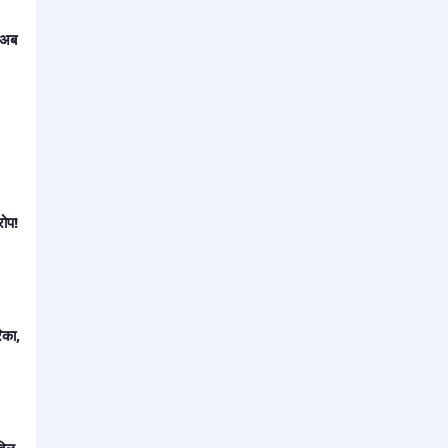
 अब
रोप!
िका,