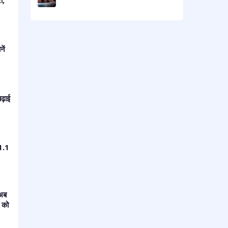
ें
ढ़ाई
 1.1
अब
ं को