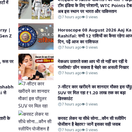
ों में
टीम इंडिया के लिए परेशानी, WTC Points टेबल
अब इस स्थान पर भारत और पाकिस्तान​
7 hours ago
👁 0 views
rsy |
Horoscope 08 August 2026 Aaj Ka
, Gen Z
Rashifal: सभी 12 राशियों का कैसा रहेगा आ
दिन, पढ़ें आज का राशिफल​
7 hours ago
👁 0 views
, रूस पर
मेकअप उतारते वक्त आप भी तो नहीं कर रहीं ये
गलतियां? छीन सकता है चेहरे का असली निखार​
7 hours ago
👁 0 views
ं Rishabh
7-सीटर कार खरीदने का शानदार मौका! इस पॉप
 से
SUV पर मिल रहा ₹1.20 लाख तक का बड़ा
डिस्काउंट​
7 hours ago
👁 0 views
तारी के
करवट लेकर या सीधे सोना…कौन सी स्लीपिंग
पोजीशन है बेहतर? जानें इसका सही जवाब​
7 hours ago
👁 0 views