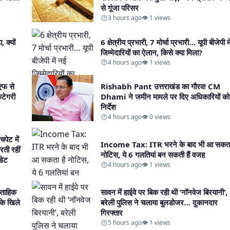
से गूंजा परिसर​
3 hours ago
👁 1 views
 क्यों
6 क्षेत्रीय प्रभारी, 7 मोर्चा प्रभारी… यूपी बीजेपी म
जिम्मेदारियों का ऐलान, किसे क्या मिला?​
4 hours ago
👁 1 views
फ से
Rishabh Pant उत्तराखंड का गौरव! CM
ैटेगरी
Dhami ने जमीन मामले पर दिए अधिकारियों को
निर्देश​
4 hours ago
👁 0 views
ेट में
Income Tax: ITR भरने के बाद भी आ सकता
रती रहीं
नोटिस, ये 6 गलतियां बन सकती हैं वजह​
ेट​
4 hours ago
👁 1 views
प्ताहिक
सावन में हाईवे पर बिक रही थी ‘नॉनवेज बिरयानी’,
 के खिले
बरेली पुलिस ने चलाया बुलडोजर… दुकानदार
गिरफ्तार​
5 hours ago
👁 1 views