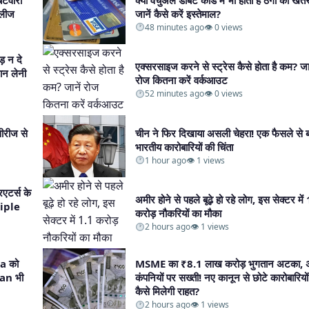
लीज​
जानें कैसे करें इस्तेमाल?​
48 minutes ago
👁 0 views
़ न दे
एक्सरसाइज करने से स्ट्रेस कैसे होता है कम? जान
ान लेनी
रोज कितना करें वर्कआउट​
52 minutes ago
👁 0 views
रीज से
चीन ने फिर दिखाया असली चेहरा! एक फैसले से ब
भारतीय कारोबारियों की चिंता​
1 hour ago
👁 1 views
टर्स के
अमीर होने से पहले बूढ़े हो रहे लोग, इस सेक्टर में
tiple
करोड़ नौकरियों का मौका​
2 hours ago
👁 1 views
a को
MSME का ₹8.1 लाख करोड़ भुगतान अटका, 
san भी
कंपनियों पर सख्ती! नए कानून से छोटे कारोबारियो
कैसे मिलेगी राहत?​
2 hours ago
👁 1 views