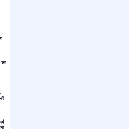
cc
 का
…
ीकी
र्म
रों