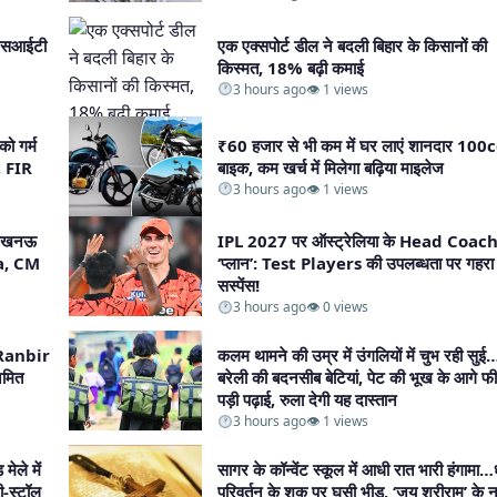
? एसआईटी
एक एक्सपोर्ट डील ने बदली बिहार के किसानों की
किस्मत, 18% बढ़ी कमाई​
3 hours ago
👁 1 views
को गर्म
₹60 हजार से भी कम में घर लाएं शानदार 100
, FIR​
बाइक, कम खर्च में मिलेगा बढ़िया माइलेज​
3 hours ago
👁 1 views
 लखनऊ
IPL 2027 पर ऑस्ट्रेलिया के Head Coach
ta, CM
‘प्लान’: Test Players की उपलब्धता पर गहरा
सस्पेंस!​
3 hours ago
👁 0 views
गी Ranbir
कलम थामने की उम्र में उंगलियों में चुभ रही सुई
मित
बरेली की बदनसीब बेटियां, पेट की भूख के आगे फ
पड़ी पढ़ाई, रुला देगी यह दास्तान​
3 hours ago
👁 1 views
ले में
सागर के कॉन्वेंट स्कूल में आधी रात भारी हंगामा…ध
ी-स्टॉल
परिवर्तन के शक पर घुसी भीड़, ‘जय श्रीराम’ के ना