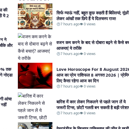
ा की
सिर्फ म्याऊं नहीं, बहुत कुछ कहती हैं बिल्लियां; मूंछों
ी ये 2
लेकर आंखों तक छिपे हैं ये दिलचस्प राज!​
7 hours ago
👁 0 views
जन ने
वजन कम करने के बाद से दोबारा बढ़ने से कैसे बच
 चौके और
आजमाएं ये तरीके​
7 hours ago
👁 0 views
 50% तक
Love Horoscope For 8 August 202
ंगे नोएडा
आज का प्रेम राशिफल 8 अगस्त 2026 | प्रेमियो
लिए कैसा रहेगा आज का दिन​
7 hours ago
👁 0 views
एगी आंच!
बारिश में कार लेकर निकलने से पहले जान लें ये
नहीं
जरूरी टिप्स, छोटी गलती बन सकती है बड़ी परेशान
7 hours ago
👁 0 views
वेस्टइंडीज के खिलाफ पाकिस्तान की जीत ने खड़ी