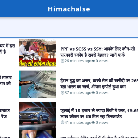
Himachalse
 में इस
PPF vs SCSS vs SSY: आपके लिए कौन-सी
ी है
सरकारी स्कीम है सबसे बेहतर? जानें फर्क​
26 minutes ago
👁 0 views
ी तालाब
ईरान युद्ध का असर, कच्चे तेल की खरीदी पर 2
 जाम की
बढ़ा भारत का खर्च, ऑयल इम्पोर्ट हुआ कम​
37 minutes ago
👁 0 views
राउटर
जुलाई में 18 हजार से ज्यादा बिकी ये कार, ₹5.6
रेंज​
लाख कीमत पर अब मिल रहा डिस्काउंट​
41 minutes ago
👁 0 views
ंटवारा
क्या वर्चुअल डेबिट कार्ड में भी होता है ठगी का खतर