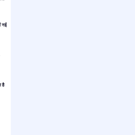
ें नई
 है