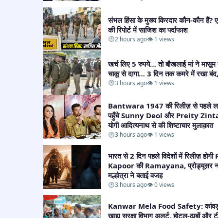
संभल हिंसा के मुख्य किरदार कौन-कौन हैं
की रिपोर्ट में साजिश का पर्दाफाश​
2 hours ago
👁 1 views
खर्च लिए 5 रुपये… तो बौखलाई मां ने मासूम 
चाकू से दागा… 3 दिन तक कमरे में रखा बंद
3 hours ago
👁 1 views
Bantwara 1947 की रिलीज़ से पहले
पहुँचे Sunny Deol और Preity Zin
योगी आदित्यनाथ से की शिष्टाचार मुलाक़ात​
3 hours ago
👁 1 views
भारत से 2 दिन पहले विदेशों में रिलीज़ हो
Kapoor की Ramayana, प्रोड्यूसर न
मल्होत्रा ने बताई वजह​
3 hours ago
👁 0 views
Kanwar Mela Food Safety: कांवड़ मे
खाद्य सुरक्षा विभाग अलर्ट, होटल-ढाबों और ट