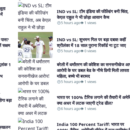
जूता
IND vs SL: टीम इंडिया की फील्डिंग बनी चिंता,
ें
केएल राहुल ने भी छोड़ा आसान कैच​
5 hours ago
👁 1 views
े पास?
IND vs SL: शुभमन गिल पर बड़ा दबाव! कहीं
ं सक्षम​
श्रीलंका में 18 साल पुराना रिकॉर्ड ना टूट जाए​
5 hours ago
👁 0 views
लांक 1
बरेली में धर्मांतरण की कोशिश का सनसनीखेज आ
आरोपी के घर डबल बेड के नीचे छिपी मिली लापता
भ​
महिला, बच्चे भी बरामद​
5 hours ago
👁 1 views
भारत पर 100% टैरिफ लगाने की तैयारी में अमेर
गा बड़ा
क्या अधर में लटक जाएगी ट्रेड डील?​
6 hours ago
👁 1 views
India 100 Percent Tariff: भारत पर
भूस्खलन