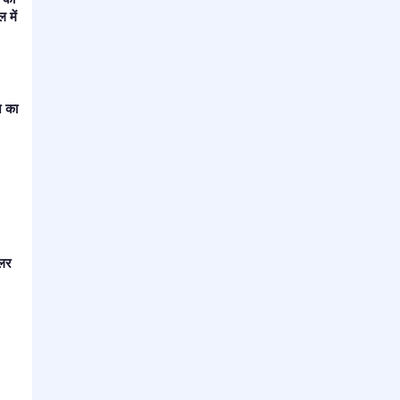
 में
ज का
ुलर