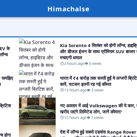
Himachalse
Kia Sorento 4 सितंबर को होगी लॉन्च, हाइब्र
 EV के
और डीजल इंजन के साथ प्रीमियम SUV बाजार मे
ॉन्च​
मचाएगी धमाल​
2 hours ago
👁 0 views
ं? समझिए
भारत में ₹4 करोड़ तक सस्ती हुईं ये लग्जरी ब्रिट
​
कारें, घटकर इतनी रह गई कीमत​
13 hours ago
👁 3 views
ब्रिटिश
नए अवतार में आई Volkswagen की ये कार,
खरीद पाएंगे लिमिटेड लोग, जानें कीमत?​
15 hours ago
👁 1 views
देश में लॉन्च हुई सबसे एडवांस Range Rove
च होगा