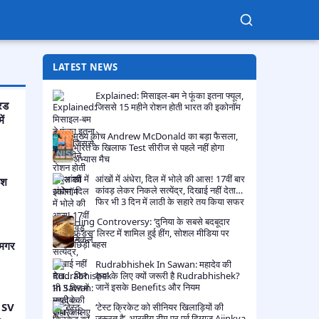
LATEST NEWS
Explained: मिसाइल-बम ने फूंका इतना फ्यूल,
िड
जिससे 15 महीने रोशन होती भारत की इकोनॉम​
ं
मुख्य कोच Andrew McDonald का बड़ा फैसला,
भारत के खिलाफ Test सीरीज से पहले नहीं होगा
अभ्यास मैच​
आंखों में अंधेरा, दिल में भोले की आस! 17वीं बार
िश
कांवड़ लेकर निकले सत्येंद्र, दिखाई नहीं देता…
फिर भी 3 दिन में लाठी के सहारे तय किया सफर​
Hing Controversy: ‘दुनिया के सबसे बदबूदार
फूड्स’ लिस्ट में शामिल हुई हींग, सोशल मीडिया पर
छिड़ी बहस​
 मगर
Rudrabhishek In Sawan: महादेव की
कृपा के लिए क्यों जरूरी है Rudrabhishek?
जानें इसके Benefits और नियम​
r SV
‘टेस्ट क्रिकेट को सीनियर खिलाड़ियों की
ज़रूरत है’, भारतीय टीम पर पूर्व दिग्गज Ajinkya