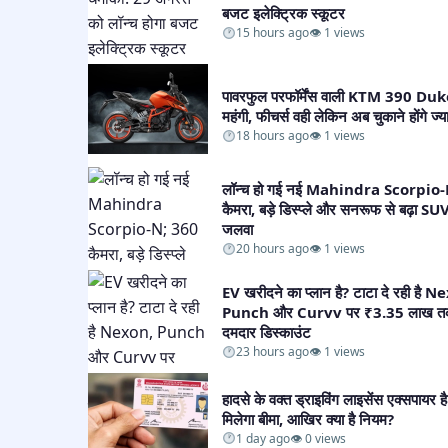
बजट इलेक्ट्रिक स्कूटर​
15 hours ago
👁 1 views
पावरफुल परफॉर्मेंस वाली KTM 390 Duk
महंगी, फीचर्स वही लेकिन अब चुकाने होंगे ज्याद
18 hours ago
👁 1 views
लॉन्च हो गई नई Mahindra Scorpio
कैमरा, बड़े डिस्प्ले और सनरूफ से बढ़ा SU
जलवा​
20 hours ago
👁 1 views
EV खरीदने का प्लान है? टाटा दे रही है 
Punch और Curvv पर ₹3.35 लाख त
दमदार डिस्काउंट​
23 hours ago
👁 1 views
हादसे के वक्त ड्राइविंग लाइसेंस एक्सपायर है
मिलेगा बीमा, आखिर क्या है नियम?​
1 day ago
👁 0 views