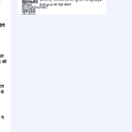
द
Rahane का बड़ा बयान​
ंगी
इल
i की
टार
 से
 ने