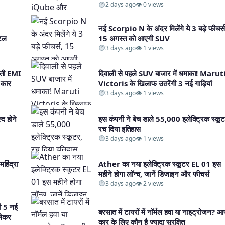
2 days ago
👁 0 views
नई Scorpio N के अंदर मिलेंगे ये 3 बड़े फीचर्स
टल​
15 अगस्त को आएगी SUV​
3 days ago
👁 1 views
्ती EMI
दिवाली से पहले SUV बाजार में धमाका! Marut
कार​
Victoris के खिलाफ उतरेंगी 3 नई गाड़ियां​
3 days ago
👁 1 views
्द होने
इस कंपनी ने बेच डाले 55,000 इलेक्ट्रिक स्कूट
रच दिया इतिहास​
3 days ago
👁 1 views
हिंद्रा
Ather का नया इलेक्ट्रिक स्कूटर EL 01 इस
महीने होगा लॉन्च, जानें डिजाइन और फीचर्स​
3 days ago
👁 2 views
गी 5 नई
बरसात में टायरों में नॉर्मल हवा या नाइट्रोजन? 
लेकर
कार के लिए कौन है ज्यादा सुरक्षित​