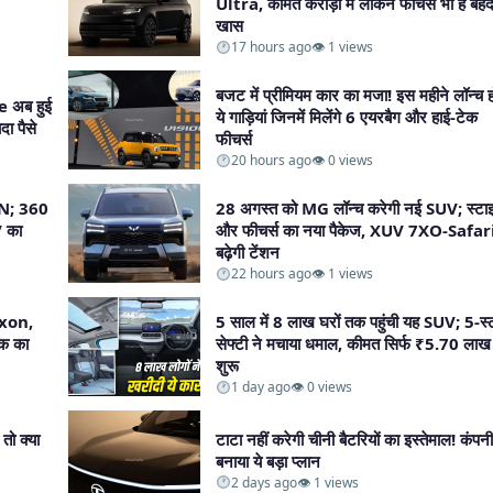
Ultra, कीमत करोड़ों में लेकिन फीचर्स भी हैं बेह
खास​
17 hours ago
👁 1 views
बजट में प्रीमियम कार का मजा! इस महीने लॉन्च हो
e अब हुई
ये गाड़ियां जिनमें मिलेंगे 6 एयरबैग और हाई-टेक
ा पैसे​
फीचर्स​
20 hours ago
👁 0 views
-N; 360
28 अगस्त को MG लॉन्च करेगी नई SUV; स्टा
V का
और फीचर्स का नया पैकेज, XUV 7XO-Safar
बढ़ेगी टेंशन​
22 hours ago
👁 1 views
Nexon,
5 साल में 8 लाख घरों तक पहुंची यह SUV; 5-स्
क का
सेफ्टी ने मचाया धमाल, कीमत सिर्फ ₹5.70 लाख
शुरू​
1 day ago
👁 0 views
 तो क्या
टाटा नहीं करेगी चीनी बैटरियों का इस्तेमाल! कंपनी
बनाया ये बड़ा प्लान​
2 days ago
👁 1 views